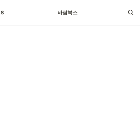
로그
SNS
NS
바람북스