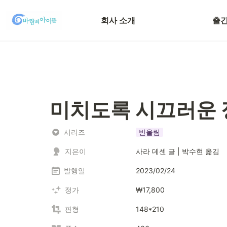
채용 정보
전체
회사 소개
출간
투고 안내
미치도록 시끄러운 
시리즈
반올림
지은이
사라 데센 글 | 박수현 옮김
발행일
2023/02/24
정가
₩17,800
판형
148*210