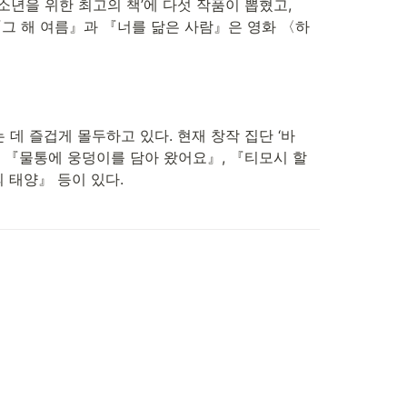
년을 위한 최고의 책’에 다섯 작품이 뽑혔고, 
 『그 해 여름』과 『너를 닮은 사람』은 영화 〈하
데 즐겁게 몰두하고 있다. 현재 창작 집단 ‘바
 『물통에 웅덩이를 담아 왔어요』, 『티모시 할
 태양』 등이 있다.