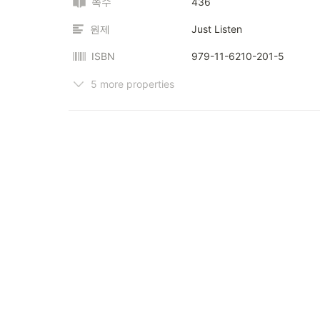
쪽수
436
원제
Just Listen
ISBN
979-11-6210-201-5
5 more properties