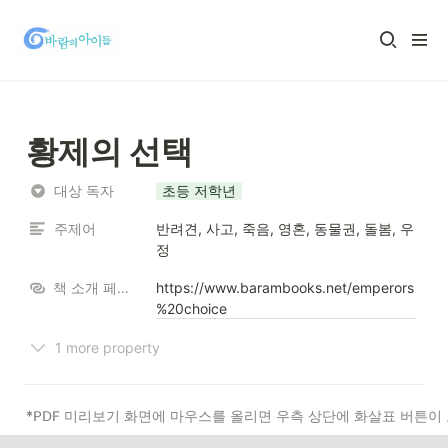
황제의 선택
대상 독자
초등 저학년
주제어
반려견, 사고, 죽음, 영혼, 동물권, 돌봄, 우
정
책 소개 페이지
https://www.barambooks.net/emperors
%20choice
1 more property
\s
*PDF
미리보기
화면에
마우스를
올리면
우측
상단에
화살표
버튼이
cr