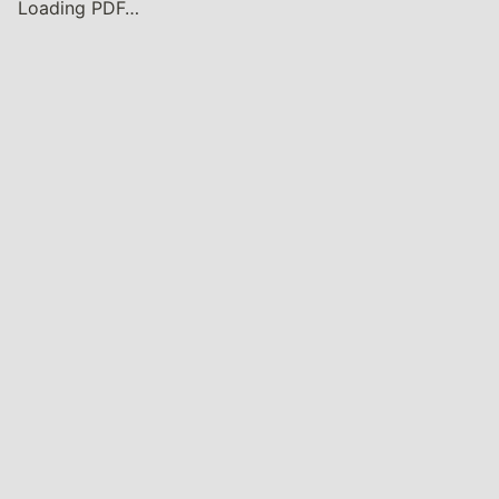
ip
Loading PDF…
tsi
ze
\c
ol
or
{
gr
a
y
}
\t
ex
ts
f{
*
P
D
F 
미
리
보
기 
화