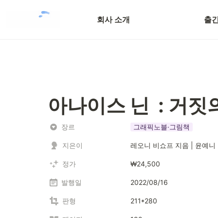
채용 정보
전체
회사 소개
출간
투고 안내
아나이스 닌  : 거
장르
그래픽노블·그림책
지은이
레오니 비쇼프 지음 | 윤예니
정가
₩24,500
발행일
2022/08/16
판형
211*280