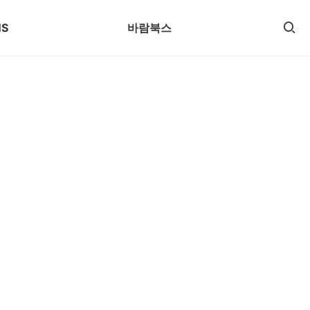
로그
SNS
NS
바람북스