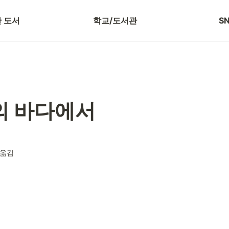
 보기
저자 강연 신청
블
 도서
학교/도서관
S
짓의 바다에서
 옮김