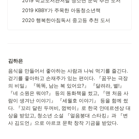
2019 학교도서관저널 청소년 문학 추천 도서
2019 KBBY가 주목한 아동청소년책
2020 행복한아침독서 중고등 추천 도서
김하은
음식을 만들어서 좋아하는 사람과 나눠 먹기를 즐긴다. 
걷기를 좋아하고 손재주가 있는 편이다. 『꿈꾸는 극장
의 비밀』 『똑똑, 남는 복 있어요?』 『달려라, 별!』 
『네 소원은 뭐야?』 등의 동화책을 썼고, 『맨 처음 사
람이 생겨난 이야기』 『세월호 이야기』 등을 함께 썼
다. 『꼬리 달린 두꺼비, 껌벅이』로 한국 안데르센상 대
상을 받았고, 청소년 소설 『얼음붕대 스타킹』과 『변
사 김도언』으로 아르코 문학 창작 기금을 받았다.