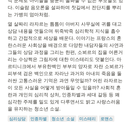
적 문제로 아이들을 충분히 돌봐줄 수 없는 부모들도 있
다. 이슬람 음모론을 설파하며 찻길에서 전단지를 뿌리
는 가뱅의 엄마처럼.
열 살짜리 라자르는 틈틈이 아버지 사무실에 귀를 대고 
상담 내용을 엿들으며 뒤죽박죽 심리학적 지식을 흡수
하고 간접적으로 세상을 배운다. 이야기는 프랑스의 혼
란스러운 사회상을 배경으로 다양한 내담자들의 사연과 
그들의 상담 과정을 그리는 한편, 소뵈르의 집을 어른거
리는 수상쩍은 그림자에 대한 미스테리도 덧붙인다. 마
르티니크에서 부유한백인 부부의 양자로 자란 소뵈르가 
피부색 검은 백인으로 자라난 과거와 아내의 죽음을 둘
러싼 고통스러운 기억은 과연 무엇일까? 어린 라자르는 
이 모든 사실을 어떻게 받아들일 수 있을까? 사회적 혼
란과 개인의 심리적 상처, 인종차별과 세대 갈등 등 꽤 
심각한 주제를 밀도 있게 다루면서도 밝고 사랑스러움
을 유지하는 청소년 소설.
심리상담
인종차별
청소년 소설
미스테리
로맨스