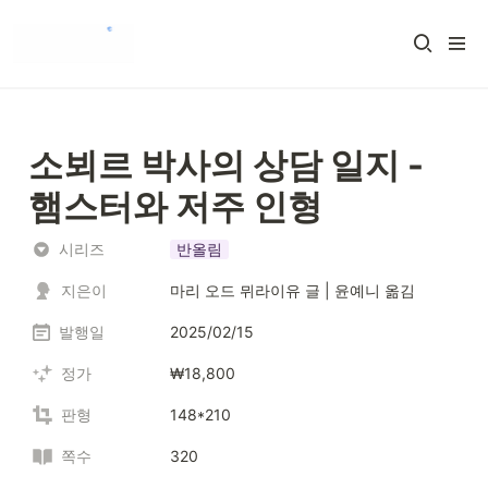
소뵈르 박사의 상담 일지 - 
햄스터와 저주 인형
시리즈
반올림
지은이
마리 오드 뮈라이유 글 | 윤예니 옮김
발행일
2025/02/15
정가
₩18,800
판형
148*210
쪽수
320