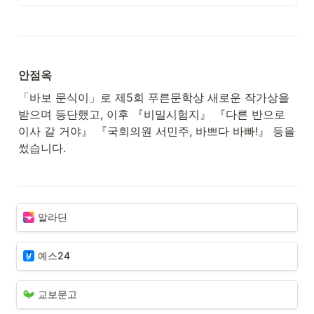
안점옥
「바보 문식이」로 제5회 푸른문학상 새로운 작가상을 
받으며 등단했고, 이후 『비밀시험지』 『다른 반으로 
이사 갈 거야』 『국회의원 서민주, 바쁘다 바빠!』 등을 
썼습니다.
알라딘
예스24
교보문고