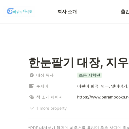
채용 정보
전체
회사 소개
출간
투고 안내
한눈팔기 대장, 지우
대상 독자
초등 저학년
주제어
어린이 희곡, 연극, 옛이야기,
책 소개 페이지
https://www.barambooks.ne
1 more property
\s
*PDF
미리보기
화면에
마우스를
올리면
우측
상단에
화