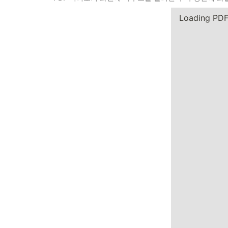
cr
ip
Loading PD
tsi
ze
\c
ol
or
{
gr
a
y
}
\t
ex
ts
f{
*
P
D
F 
미
리
보