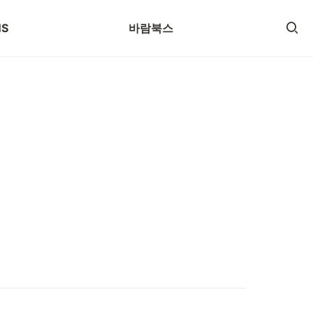
로그
SNS
NS
바람북스