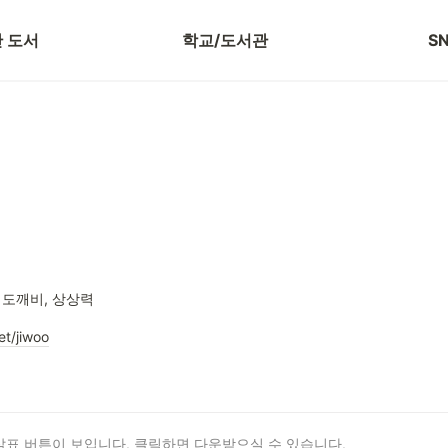
 보기
저자 강연 신청
블
 도서
학교/도서관
S
 도깨비, 상상력
t/jiwoo
살표
버튼이
보입니다
.
클릭하면
다운받으실
수
있습니다
.